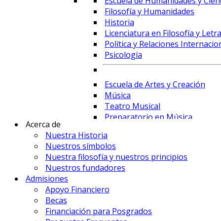
Escuela de Humanidades y Cienc
Filosofía y Humanidades
Historia
Licenciatura en Filosofía y Letr
Política y Relaciones Internacio
Psicología
Escuela de Artes y Creación
Música
Teatro Musical
Preparatorio en Música
Acerca de
Preparatorio en Teatro Musica
Nuestra Historia
Nuestros símbolos
Nuestra filosofía y nuestros principios
Prime Business School
Nuestros fundadores
Administración de Empresas y 
Admisiones
Comercio Internacional y Logís
Apoyo Financiero
Contaduría
Becas
Economía
Financiación para Posgrados
Finanzas, Fintech y Comercio Ex