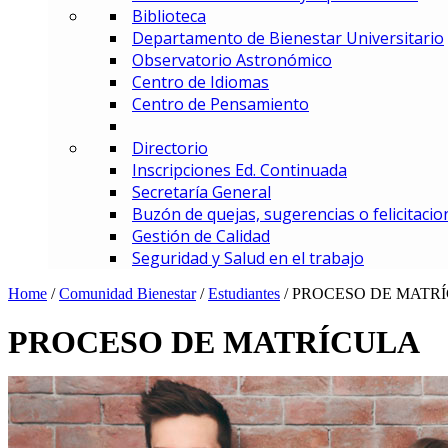
Biblioteca
MBA – Maestría en Administrac
Departamento de Bienestar Universitario
MAF – Maestría en Administraci
Observatorio Astronómico
MAGD – Maestría en Analítica y
Centro de Idiomas
MCI – Maestría en Comercio In
Centro de Pensamiento
MDEMEC – Maestría en Direcci
MDGT – Maestría en Dirección y
Directorio
MGCM – Maestría en Gerencia 
Inscripciones Ed. Continuada
MGCS – Maestría en Gerencia d
Secretaría General
Maestría en Gerencia Estratég
Buzón de quejas, sugerencias o felicitacio
MGIED – Maestría en Gestión de
Gestión de Calidad
MGE – Maestría en Gestión Ene
Seguridad y Salud en el trabajo
ESPECIALIZACIONES
Especialización en Comercio In
Home
/
Comunidad Bienestar
/
Estudiantes
/
PROCESO DE MATR
Especialización en Gerencia de
Especialización en Gerencia d
PROCESO DE MATRÍCULA
Especialización en Gerencia Es
Especialización en Gerencia Fin
Especialización en Gerencia Log
Especialización en Gestión de R