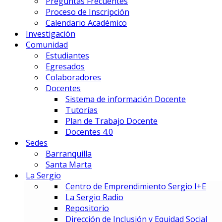
Preguntas Frecuentes
Gestión Deportiva
Proceso de Inscripción
Innovación y Economía de Dato
Calendario Académico
Marketing Integral y Negocios
Investigación
Negocios Estratégicos de Mod
Comunidad
Negocios, Emprendimiento e I
Estudiantes
Tecnología en Dirección Técnic
Egresados
Colaboradores
PREUNIVERSITARIOS
Docentes
Preuniversitario
Sistema de información Docente
Preparatorio en Música
Tutorías
Preparatorio en Teatro Musica
Plan de Trabajo Docente
Docentes 4.0
Sedes
Postgrados
Barranquilla
Santa Marta
La Sergio
PRIME BUSINESS SCHOOL
Centro de Emprendimiento Sergio I+E
DOCTORADO:
La Sergio Radio
DIN – Doctorado en Innovación
Repositorio
MAESTRÍAS:
Dirección de Inclusión y Equidad Social
EMBA – Executive MBA