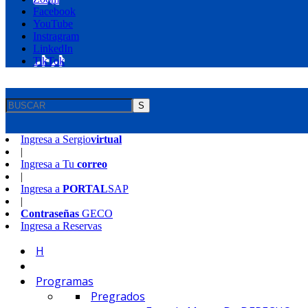
Facebook
YouTube
Instragram
LinkedIn
TikTok
S
Ingresa a
Sergio
virtual
|
Ingresa a
Tu
correo
|
Ingresa a
PORTAL
SAP
|
Contraseñas
GECO
Ingresa a
Reservas
H
Programas
Pregrados