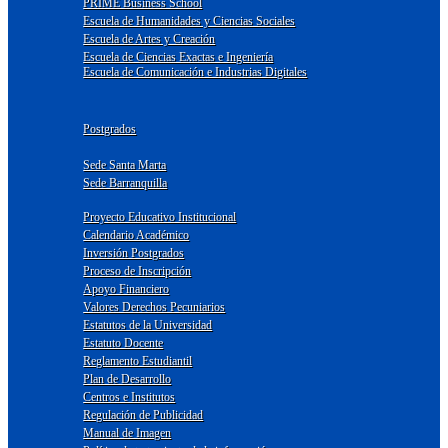
PRIME Business School
Escuela de Humanidades y Ciencias Sociales
Escuela de Artes y Creación
Escuela de Ciencias Exactas e Ingeniería
Escuela de Comunicación e Industrias Digitales
Postgrados
Sede Santa Marta
Sede Barranquilla
Proyecto Educativo Institucional
Calendario Académico
Inversión Postgrados
Proceso de Inscripción
Apoyo Financiero
Valores Derechos Pecuniarios
Estatutos de la Universidad
Estatuto Docente
Reglamento Estudiantil
Plan de Desarrollo
Centros e Institutos
Regulación de Publicidad
Manual de Imagen