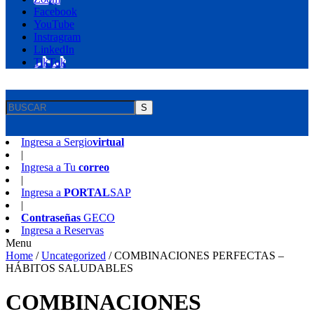
Facebook
YouTube
Instragram
LinkedIn
TikTok
S
Ingresa a
Sergio
virtual
|
Ingresa a
Tu
correo
|
Ingresa a
PORTAL
SAP
|
Contraseñas
GECO
Ingresa a
Reservas
Menu
Home
/
Uncategorized
/
COMBINACIONES PERFECTAS –
HÁBITOS SALUDABLES
COMBINACIONES