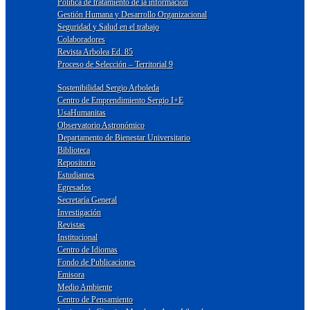
Política de tratamiento de la información
Gestión Humana y Desarrollo Organizacional
Seguridad y Salud en el trabajo
Colaboradores
Revista Arbolea Ed. 85
Proceso de Selección – Territorial 9
Sostenibilidad Sergio Arboleda
Centro de Emprendimiento Sergio I+E
UsaHumanitas
Observatorio Astronómico
Departamento de Bienestar Universitario
Biblioteca
Repositorio
Estudiantes
Egresados
Secretaría General
Investigación
Revistas
Institucional
Centro de Idiomas
Fondo de Publicaciones
Emisora
Medio Ambiente
Centro de Pensamiento