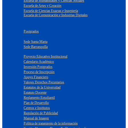
Escuela de Humanidades y Ciencias Sociales
Escuela de Artes y Creación
Escuela de Ciencias Exactas e Ingeniería
Escuela de Comunicación e Industrias Digitales
Postgrados
Sede Santa Marta
Sede Barranquilla
Proyecto Educativo Institucional
Calendario Académico
Inversión Postgrados
Proceso de Inscripción
Apoyo Financiero
Valores Derechos Pecuniarios
Estatutos de la Universidad
Estatuto Docente
Reglamento Estudiantil
Plan de Desarrollo
Centros e Institutos
Regulación de Publicidad
Manual de Imagen
Política de tratamiento de la información