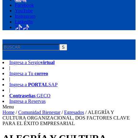
Facebook
YouTube
Instragram
LinkedIn
TikTok
S
Ingresa a
Sergio
virtual
|
Ingresa a
Tu
correo
|
Ingresa a
PORTAL
SAP
|
Contraseñas
GECO
Ingresa a
Reservas
Menu
Home
/
Comunidad Bienestar
/
Egresados
/
ALEGRÍA Y
CULTURA ORGANIZACIONAL, DOS FACTORES CLAVE
PARA EL ÉXITO EMPRESARIAL