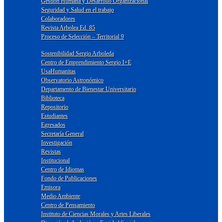
Gestión Humana y Desarrollo Organizacional
Seguridad y Salud en el trabajo
Colaboradores
Revista Arbolea Ed. 85
Proceso de Selección – Territorial 9
Sostenibilidad Sergio Arboleda
Centro de Emprendimiento Sergio I+E
UsaHumanitas
Observatorio Astronómico
Departamento de Bienestar Universitario
Biblioteca
Repositorio
Estudiantes
Egresados
Secretaría General
Investigación
Revistas
Institucional
Centro de Idiomas
Fondo de Publicaciones
Emisora
Medio Ambiente
Centro de Pensamiento
Instituto de Ciencias Morales y Artes Liberales