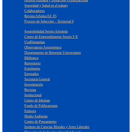
Gestión Humana y Desarrollo Organizacional
Seguridad y Salud en el trabajo
Colaboradores
Revista Arbolea Ed. 85
Proceso de Selección – Territorial 9
Sostenibilidad Sergio Arboleda
Centro de Emprendimiento Sergio I+E
UsaHumanitas
Observatorio Astronómico
Departamento de Bienestar Universitario
Biblioteca
Repositorio
Estudiantes
Egresados
Secretaría General
Investigación
Revistas
Institucional
Centro de Idiomas
Fondo de Publicaciones
Emisora
Medio Ambiente
Centro de Pensamiento
Instituto de Ciencias Morales y Artes Liberales