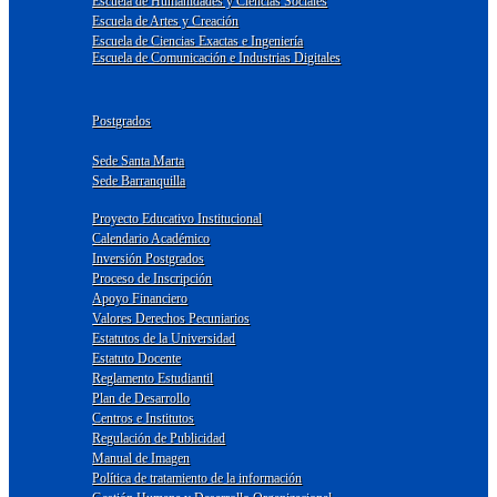
Escuela de Humanidades y Ciencias Sociales
Escuela de Artes y Creación
Escuela de Ciencias Exactas e Ingeniería
Escuela de Comunicación e Industrias Digitales
Postgrados
Sede Santa Marta
Sede Barranquilla
Proyecto Educativo Institucional
Calendario Académico
Inversión Postgrados
Proceso de Inscripción
Apoyo Financiero
Valores Derechos Pecuniarios
Estatutos de la Universidad
Estatuto Docente
Reglamento Estudiantil
Plan de Desarrollo
Centros e Institutos
Regulación de Publicidad
Manual de Imagen
Política de tratamiento de la información