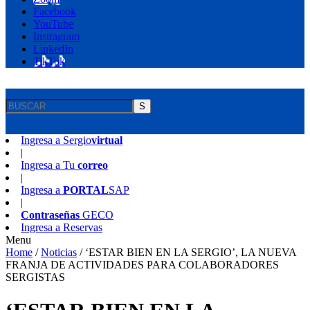
Facebook
YouTube
Instragram
LinkedIn
TikTok
S
Ingresa a
Sergio
virtual
|
Ingresa a
Tu
correo
|
Ingresa a
PORTAL
SAP
|
Contraseñas
GECO
Ingresa a
Reservas
Menu
Home
/
Noticias
/
‘ESTAR BIEN EN LA SERGIO’, LA NUEVA
FRANJA DE ACTIVIDADES PARA COLABORADORES
SERGISTAS