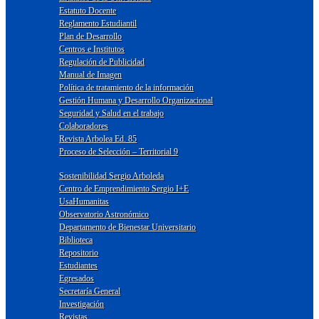
Estatuto Docente
Reglamento Estudiantil
Plan de Desarrollo
Centros e Institutos
Regulación de Publicidad
Manual de Imagen
Política de tratamiento de la información
Gestión Humana y Desarrollo Organizacional
Seguridad y Salud en el trabajo
Colaboradores
Revista Arbolea Ed. 85
Proceso de Selección – Territorial 9
Sostenibilidad Sergio Arboleda
Centro de Emprendimiento Sergio I+E
UsaHumanitas
Observatorio Astronómico
Departamento de Bienestar Universitario
Biblioteca
Repositorio
Estudiantes
Egresados
Secretaría General
Investigación
Revistas