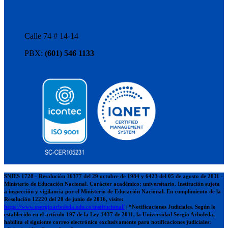
Calle 74 # 14-14
PBX:
(601) 546 1133
SNIES 1728 - Resolución 16377 del 29 octubre de 1984 y 6423 del 05 de agosto de 2011 -
Ministerio de Educación Nacional. Carácter académico: universitario. Institución sujeta
a inspección y vigilancia por el Ministerio de Educación Nacional. En cumplimiento de la
Resolución 12220 del 20 de junio de 2016, visite:
https://www.usergioarboleda.edu.co/institucional/
| “Notificaciones Judiciales. Según lo
establecido en el artículo 197 de la Ley 1437 de 2011, la Universidad Sergio Arboleda,
habilita el siguiente correo electrónico exclusivamente para notificaciones judiciales: