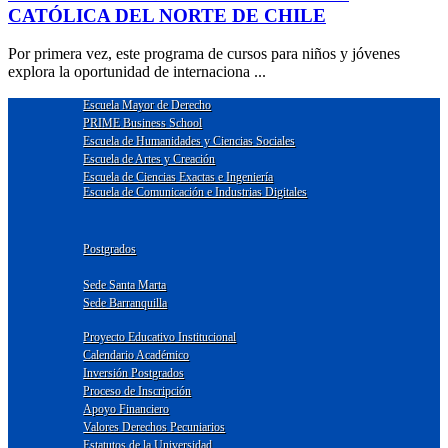
CATÓLICA DEL NORTE DE CHILE
Por primera vez, este programa de cursos para niños y jóvenes
explora la oportunidad de internaciona ...
Escuela Mayor de Derecho
PRIME Business School
Escuela de Humanidades y Ciencias Sociales
Escuela de Artes y Creación
Escuela de Ciencias Exactas e Ingeniería
Escuela de Comunicación e Industrias Digitales
Postgrados
Sede Santa Marta
Sede Barranquilla
Proyecto Educativo Institucional
Calendario Académico
Inversión Postgrados
Proceso de Inscripción
Apoyo Financiero
Valores Derechos Pecuniarios
Estatutos de la Universidad