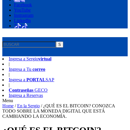
Facebook
YouTube
Instragram
LinkedIn
TikTok
S
Ingresa a
Sergio
virtual
|
Ingresa a
Tu
correo
|
Ingresa a
PORTAL
SAP
|
Contraseñas
GECO
Ingresa a
Reservas
Menu
Home
/
En la Sergio
/
¿QUÉ ES EL BITCOIN? CONOZCA
TODO SOBRE LA MONEDA DIGITAL QUE ESTÁ
CAMBIANDO LA ECONOMÍA.