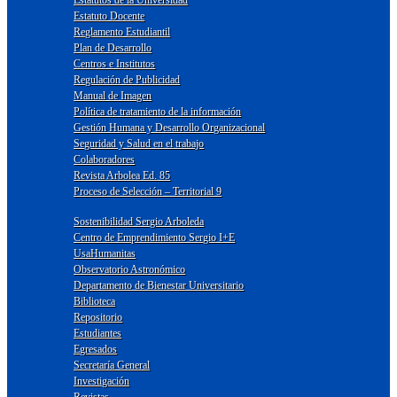
Estatuto Docente
Reglamento Estudiantil
Plan de Desarrollo
Centros e Institutos
Regulación de Publicidad
Manual de Imagen
Política de tratamiento de la información
Gestión Humana y Desarrollo Organizacional
Seguridad y Salud en el trabajo
Colaboradores
Revista Arbolea Ed. 85
Proceso de Selección – Territorial 9
Sostenibilidad Sergio Arboleda
Centro de Emprendimiento Sergio I+E
UsaHumanitas
Observatorio Astronómico
Departamento de Bienestar Universitario
Biblioteca
Repositorio
Estudiantes
Egresados
Secretaría General
Investigación
Revistas