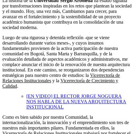
La historia de la
Universidad Sergio Arboleda
ha estado signada
por transformaciones inspiradas en los retos que plantean la sociedad
y el mundo. Hoy, una vez más, Cambiamos para crecer, para
avanzar en el fortalecimiento y la sostenibilidad de un proyecto
académico humanista que contribuya en la consolidación de una
sociedad moderna.
Luego de una rigurosa y detenida reflexión -que se viene
desarrollando durante varios meses-, y cuyos insumos
fundamentales provienen de la activa participación de nuestra
comunidad en Bogotá, Santa Marta y Barranquilla, y de la
evaluación detallada de aspectos académicos y administrativos, me
complace anunciar el inicio de la renovación de nuestra arquitectura
institucional. En este camino, se reorganizaron dos dependencias
estratégicas para nuestro centro de estudios: la
Vicerrectoría de
Relaciones Institucionales
y la
Vicerrectoría de Crecimiento y
Calidad
.
[EN VIDEO] EL RECTOR JORGE NOGUERA
NOS HABLA DE LA NUEVA ARQUITECTURA
INSTITUCIONAL
Como es bien sabido por nuestra Comunidad, la
internacionalización, la innovación y el emprendimiento son tres de
nuestros más importantes pilares. Fundamentada en ellos, la
Vicerrectoría de Relaciones Institucionales
trabajará por fortalecer el