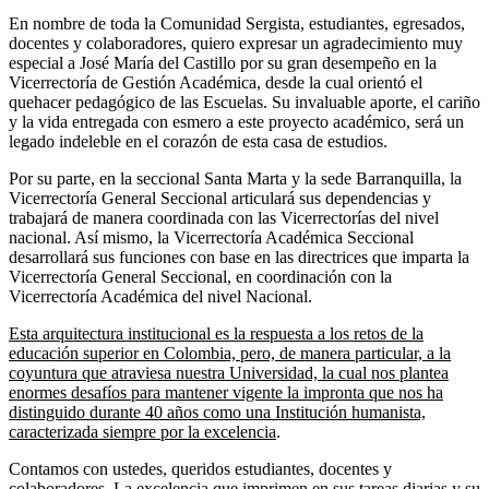
En nombre de toda la Comunidad Sergista, estudiantes, egresados,
docentes y colaboradores, quiero expresar un agradecimiento muy
especial a José María del Castillo por su gran desempeño en la
Vicerrectoría de Gestión Académica, desde la cual orientó el
quehacer pedagógico de las Escuelas. Su invaluable aporte, el cariño
y la vida entregada con esmero a este proyecto académico, será un
legado indeleble en el corazón de esta casa de estudios.
Por su parte, en la seccional Santa Marta y la sede Barranquilla, la
Vicerrectoría General Seccional articulará sus dependencias y
trabajará de manera coordinada con las Vicerrectorías del nivel
nacional. Así mismo, la Vicerrectoría Académica Seccional
desarrollará sus funciones con base en las directrices que imparta la
Vicerrectoría General Seccional, en coordinación con la
Vicerrectoría Académica del nivel Nacional.
Esta arquitectura institucional es la respuesta a los retos de la
educación superior en Colombia, pero, de manera particular, a la
coyuntura que atraviesa nuestra Universidad, la cual nos plantea
enormes desafíos para mantener vigente la impronta que nos ha
distinguido durante 40 años como una Institución humanista,
caracterizada siempre por la excelencia
.
Contamos con ustedes, queridos estudiantes, docentes y
colaboradores. La excelencia que imprimen en sus tareas diarias y su