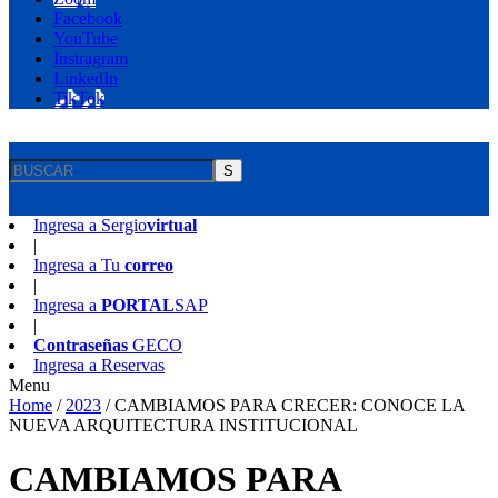
Facebook
YouTube
Instragram
LinkedIn
TikTok
S
Ingresa a
Sergio
virtual
|
Ingresa a
Tu
correo
|
Ingresa a
PORTAL
SAP
|
Contraseñas
GECO
Ingresa a
Reservas
Menu
Home
/
2023
/
CAMBIAMOS PARA CRECER: CONOCE LA
NUEVA ARQUITECTURA INSTITUCIONAL
CAMBIAMOS PARA