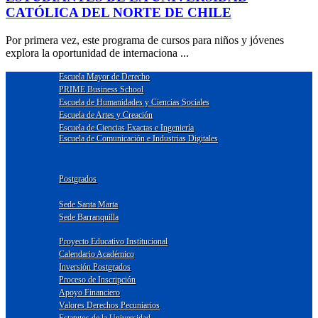
CATÓLICA DEL NORTE DE CHILE
Por primera vez, este programa de cursos para niños y jóvenes
explora la oportunidad de internaciona ...
Escuela Mayor de Derecho
PRIME Business School
Escuela de Humanidades y Ciencias Sociales
Escuela de Artes y Creación
Escuela de Ciencias Exactas e Ingeniería
Escuela de Comunicación e Industrias Digitales
Postgrados
Sede Santa Marta
Sede Barranquilla
Proyecto Educativo Institucional
Calendario Académico
Inversión Postgrados
Proceso de Inscripción
Apoyo Financiero
Valores Derechos Pecuniarios
Estatutos de la Universidad