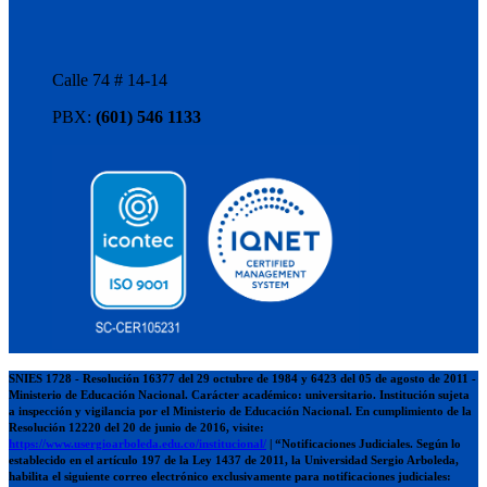
Calle 74 # 14-14
PBX:
(601) 546 1133
SNIES 1728 - Resolución 16377 del 29 octubre de 1984 y 6423 del 05 de agosto de 2011 -
Ministerio de Educación Nacional. Carácter académico: universitario. Institución sujeta
a inspección y vigilancia por el Ministerio de Educación Nacional. En cumplimiento de la
Resolución 12220 del 20 de junio de 2016, visite:
https://www.usergioarboleda.edu.co/institucional/
| “Notificaciones Judiciales. Según lo
establecido en el artículo 197 de la Ley 1437 de 2011, la Universidad Sergio Arboleda,
habilita el siguiente correo electrónico exclusivamente para notificaciones judiciales: