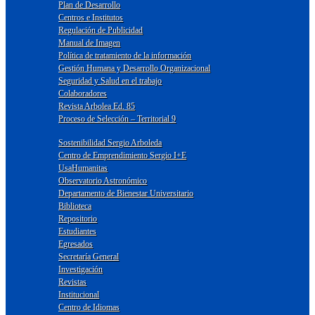
Plan de Desarrollo
Centros e Institutos
Regulación de Publicidad
Manual de Imagen
Política de tratamiento de la información
Gestión Humana y Desarrollo Organizacional
Seguridad y Salud en el trabajo
Colaboradores
Revista Arbolea Ed. 85
Proceso de Selección – Territorial 9
Sostenibilidad Sergio Arboleda
Centro de Emprendimiento Sergio I+E
UsaHumanitas
Observatorio Astronómico
Departamento de Bienestar Universitario
Biblioteca
Repositorio
Estudiantes
Egresados
Secretaría General
Investigación
Revistas
Institucional
Centro de Idiomas