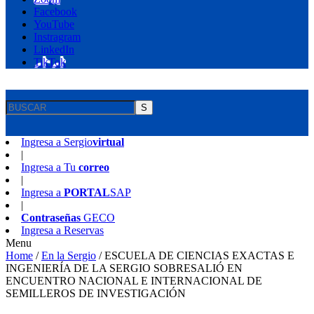
Facebook
YouTube
Instragram
LinkedIn
TikTok
S
Ingresa a
Sergio
virtual
|
Ingresa a
Tu
correo
|
Ingresa a
PORTAL
SAP
|
Contraseñas
GECO
Ingresa a
Reservas
Menu
Home
/
En la Sergio
/
ESCUELA DE CIENCIAS EXACTAS E
INGENIERÍA DE LA SERGIO SOBRESALIÓ EN
ENCUENTRO NACIONAL E INTERNACIONAL DE
SEMILLEROS DE INVESTIGACIÓN