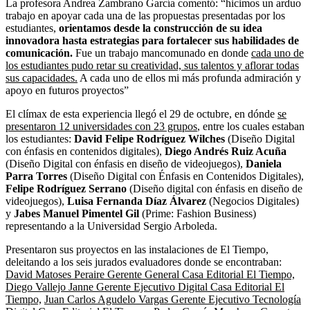
La profesora Andrea Zambrano García comentó: “hicimos un arduo
trabajo en apoyar cada una de las propuestas presentadas por los
estudiantes,
orientamos desde la construcción de su idea
innovadora hasta estrategias para fortalecer sus habilidades de
comunicación.
Fue un trabajo mancomunado en donde
cada uno de
los estudiantes pudo retar su creatividad, sus talentos y aflorar todas
sus capacidades.
A cada uno de ellos mi más profunda admiración y
apoyo en futuros proyectos”
El clímax de esta experiencia llegó el 29 de octubre, en dónde
se
presentaron 12 universidades con 23 grupos
, entre los cuales estaban
los estudiantes:
David Felipe Rodríguez Wilches
(Diseño Digital
con énfasis en contenidos digitales),
Diego Andrés Ruiz Acuña
(Diseño Digital con énfasis en diseño de videojuegos),
Daniela
Parra Torres
(Diseño Digital con Énfasis en Contenidos Digitales),
Felipe Rodríguez Serrano
(Diseño digital con énfasis en diseño de
videojuegos),
Luisa Fernanda Díaz Álvarez
(Negocios Digitales)
y
Jabes Manuel Pimentel Gil
(Prime: Fashion Business)
representando a la Universidad Sergio Arboleda.
Presentaron sus proyectos en las instalaciones de El Tiempo,
deleitando a los seis jurados evaluadores donde se encontraban:
David Matoses Peraire Gerente General Casa Editorial El Tiempo,
Diego Vallejo Janne Gerente Ejecutivo Digital Casa Editorial El
Tiempo,
Juan Carlos Agudelo Vargas Gerente Ejecutivo Tecnología