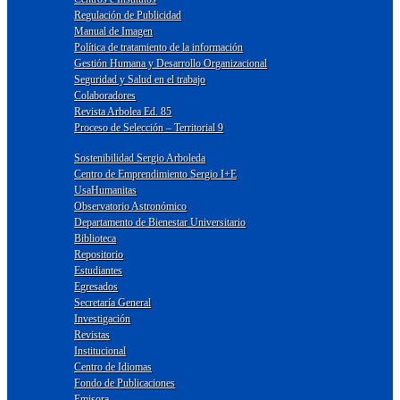
Regulación de Publicidad
Manual de Imagen
Política de tratamiento de la información
Gestión Humana y Desarrollo Organizacional
Seguridad y Salud en el trabajo
Colaboradores
Revista Arbolea Ed. 85
Proceso de Selección – Territorial 9
Sostenibilidad Sergio Arboleda
Centro de Emprendimiento Sergio I+E
UsaHumanitas
Observatorio Astronómico
Departamento de Bienestar Universitario
Biblioteca
Repositorio
Estudiantes
Egresados
Secretaría General
Investigación
Revistas
Institucional
Centro de Idiomas
Fondo de Publicaciones
Emisora