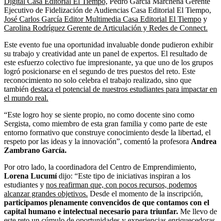
Digital Casa Editorial El Tiempo,
Pedro García Marchena Gerente
Ejecutivo de Fidelización de Audiencias Casa Editorial El Tiempo,
José Carlos García Editor Multimedia Casa Editorial El Tiempo
y
Carolina Rodríguez Gerente de Articulación y Redes de Connect.
Este evento fue una oportunidad invaluable donde pudieron exhibir
su trabajo y creatividad ante un panel de expertos. El resultado de
este esfuerzo colectivo fue impresionante, ya que uno de los grupos
logró posicionarse en el segundo de tres puestos del reto. Este
reconocimiento no solo celebra el trabajo realizado, sino que
también
destaca el potencial de nuestros estudiantes para impactar en
el mundo real.
“Este logro hoy se siente propio, no como docente sino como
Sergista, como miembro de esta gran familia y como parte de este
entorno formativo que construye conocimiento desde la libertad, el
respeto por las ideas y la innovación”, comentó la profesora
Andrea
Zambrano García.
Por otro lado, la coordinadora del Centro de Emprendimiento,
Lorena Lucumí
dijo: “Este tipo de iniciativas inspiran a los
estudiantes y
nos reafirman que, con pocos recursos, podemos
alcanzar grandes objetivos.
Desde el momento de la inscripción,
participamos plenamente convencidos de que contamos con el
capital humano e intelectual necesario para triunfar.
Me llevo de
este reto un cúmulo de oportunidades y experiencias enriquecedoras.