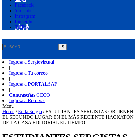
Facebook
YouTube
Instragram
LinkedIn
TikTok
S
Ingresa a
Sergio
virtual
|
Ingresa a
Tu
correo
|
Ingresa a
PORTAL
SAP
|
Contraseñas
GECO
Ingresa a
Reservas
Menu
Home
/
En la Sergio
/
ESTUDIANTES SERGISTAS OBTIENEN
EL SEGUNDO LUGAR EN EL MÁS RECIENTE HACKATÓN
DE LA CASA EDITORIAL EL TIEMPO