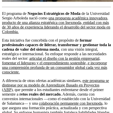
El programa de
Negocios Estratégicos de Moda
de la Universidad
Sergio Arboleda nació como
una propuesta académica innovadora,
producto de una alianza estratégica con Inexmoda, entidad con más
de 30 años de experiencia liderando el desarrollo del sector moda en
Colombia.
Esta iniciativa fue concebida con el propósito de
formar
profesionales capaces de liderar, transformar y gestionar toda la
cadena de valor del sistema moda
, con una visión integral,
estratégica e internacional. Su enfoque responde a las necesidades
reales del sector:
articular el diseño con la gestión empresarial,
fomentar el liderazgo y el emprendimiento sostenible, e incorporar
una comprensión profunda de un consumidor global cada vez más
consciente.
A diferencia de otras ofertas académicas similares,
este programa se
distingue por su modelo de Aprendizaje Basado en Proyectos
(ABP),
que permite a los estudiantes enfrentarse desde el primer
semestre a
retos reales del mercado.
Además, cuenta con
convenios internacionales —como el establecido con la Universidad
de Salamanca— y una
colaboración permanente con Inexmoda,
lo
que asegura una formación práctica, actualizada y con perspectiva
global. Su enfoque humanista también fortalece habilidades blandas