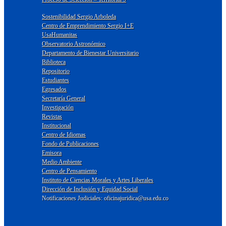
Sostenibilidad Sergio Arboleda
Centro de Emprendimiento Sergio I+E
UsaHumanitas
Observatorio Astronómico
Departamento de Bienestar Universitario
Biblioteca
Repositorio
Estudiantes
Egresados
Secretaría General
Investigación
Revistas
Institucional
Centro de Idiomas
Fondo de Publicaciones
Emisora
Medio Ambiente
Centro de Pensamiento
Instituto de Ciencias Morales y Artes Liberales
Dirección de Inclusión y Equidad Social
Notificaciones Judiciales: oficinajuridica@usa.edu.co