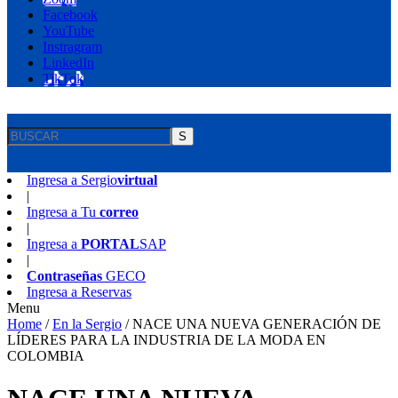
Facebook
YouTube
Instragram
LinkedIn
TikTok
S
Ingresa a
Sergio
virtual
|
Ingresa a
Tu
correo
|
Ingresa a
PORTAL
SAP
|
Contraseñas
GECO
Ingresa a
Reservas
Menu
Home
/
En la Sergio
/
NACE UNA NUEVA GENERACIÓN DE
LÍDERES PARA LA INDUSTRIA DE LA MODA EN
COLOMBIA