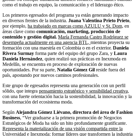
como el trabajo en equipo, la comunicación y el liderazgo ético.
Los primeros egresados del programa ya están generando impacto
en diversos frentes de la industria.
Juana Valentina Prieto Prieto
,
por ejemplo,
ha trabajado en marcas como AZULU y St. Dom,
en
áreas clave como
comunicación, marketing, producción de
contenido y gestión digital.
María Fernanda Castro Rodríguez se
desempeña actualmente en una agencia BTL,
mientras proyecta su
formación con una maestría en Colombia o en el exterior.
Daniela
Rivera Surmay
forma parte del equipo del grupo Zara, y
Laura
Daniela Hernández
, quien realizó sus prácticas en Inexmoda en
Medellín, se encuentra en proceso de exploración de nuevas
oportunidades. Por su parte,
Natalia Gómez Gil
reside fuera del
país, apostando por nuevos caminos profesionales.
Este grupo de egresados representa una generación con un perfil
sólido, que integra
pensamiento estratégico y sensibilidad creativa,
con una fuerte orientación hacia la sostenibilidad, la innovación y la
transformación del ecosistema moda.
Según
Alejandra Gómez Liévano, directora del área de Fashion
Business
, “Ver graduarse a la primera promoción de Negocios
Estratégicos de Moda ha sido un hito profundamente gratificante.
Representa la materialización de una visión compartida entre la
Universidad e Inexmoda:
formar líderes que transformen la industria