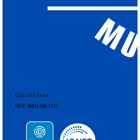
Calle 74 # 14-14
PBX:
(601) 546 1133