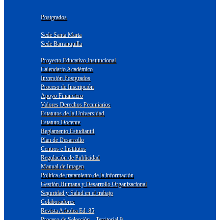
Postgrados
Sede Santa Marta
Sede Barranquilla
Proyecto Educativo Institucional
Calendario Académico
Inversión Postgrados
Proceso de Inscripción
Apoyo Financiero
Valores Derechos Pecuniarios
Estatutos de la Universidad
Estatuto Docente
Reglamento Estudiantil
Plan de Desarrollo
Centros e Institutos
Regulación de Publicidad
Manual de Imagen
Política de tratamiento de la información
Gestión Humana y Desarrollo Organizacional
Seguridad y Salud en el trabajo
Colaboradores
Revista Arbolea Ed. 85
Proceso de Selección – Territorial 9