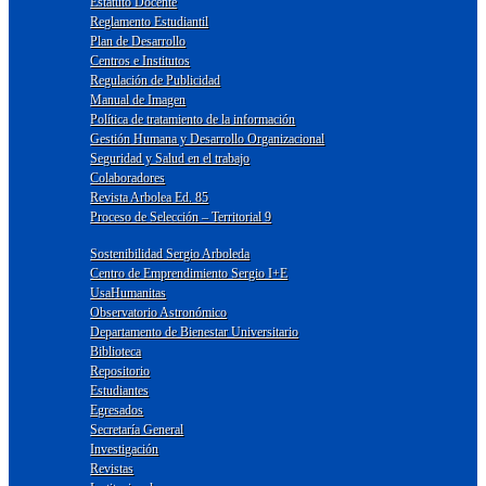
Estatuto Docente
Reglamento Estudiantil
Plan de Desarrollo
Centros e Institutos
Regulación de Publicidad
Manual de Imagen
Política de tratamiento de la información
Gestión Humana y Desarrollo Organizacional
Seguridad y Salud en el trabajo
Colaboradores
Revista Arbolea Ed. 85
Proceso de Selección – Territorial 9
Sostenibilidad Sergio Arboleda
Centro de Emprendimiento Sergio I+E
UsaHumanitas
Observatorio Astronómico
Departamento de Bienestar Universitario
Biblioteca
Repositorio
Estudiantes
Egresados
Secretaría General
Investigación
Revistas