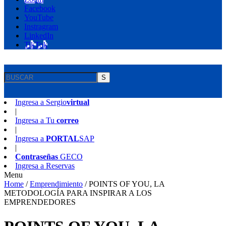
Facebook
YouTube
Instragram
LinkedIn
TikTok
S
Ingresa a
Sergio
virtual
|
Ingresa a
Tu
correo
|
Ingresa a
PORTAL
SAP
|
Contraseñas
GECO
Ingresa a
Reservas
Menu
Home
/
Emprendimiento
/
POINTS OF YOU, LA
METODOLOGÍA PARA INSPIRAR A LOS
EMPRENDEDORES