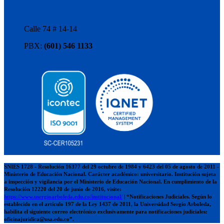
Calle 74 # 14-14
PBX:
(601) 546 1133
SNIES 1728 - Resolución 16377 del 29 octubre de 1984 y 6423 del 05 de agosto de 2011 -
Ministerio de Educación Nacional. Carácter académico: universitario. Institución sujeta
a inspección y vigilancia por el Ministerio de Educación Nacional. En cumplimiento de la
Resolución 12220 del 20 de junio de 2016, visite:
https://www.usergioarboleda.edu.co/institucional/
| “Notificaciones Judiciales. Según lo
establecido en el artículo 197 de la Ley 1437 de 2011, la Universidad Sergio Arboleda,
habilita el siguiente correo electrónico exclusivamente para notificaciones judiciales:
oficinajuridica@usa.edu.co”.