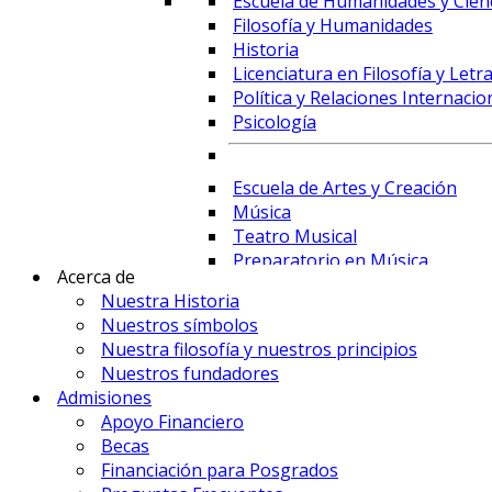
Escuela de Humanidades y Cienc
Filosofía y Humanidades
Historia
Licenciatura en Filosofía y Letr
Política y Relaciones Internacio
Psicología
Escuela de Artes y Creación
Música
Teatro Musical
Preparatorio en Música
Acerca de
Preparatorio en Teatro Musica
Nuestra Historia
Nuestros símbolos
Nuestra filosofía y nuestros principios
Prime Business School
Nuestros fundadores
Administración de Empresas y 
Admisiones
Comercio Internacional y Logís
Apoyo Financiero
Contaduría
Becas
Economía
Financiación para Posgrados
Finanzas, Fintech y Comercio Ex