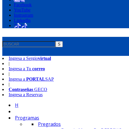
Facebook
YouTube
Instragram
LinkedIn
TikTok
S
Ingresa a
Sergio
virtual
|
Ingresa a
Tu
correo
|
Ingresa a
PORTAL
SAP
|
Contraseñas
GECO
Ingresa a
Reservas
H
Programas
Pregrados