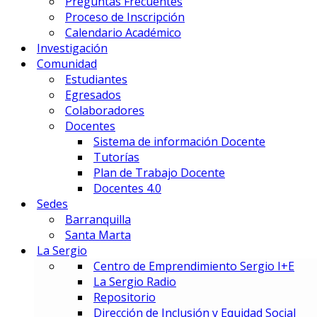
Preguntas Frecuentes
Gestión Deportiva
Proceso de Inscripción
Innovación y Economía de Dato
Calendario Académico
Marketing Integral y Negocios
Investigación
Negocios Estratégicos de Mod
Comunidad
Negocios, Emprendimiento e I
Estudiantes
Tecnología en Dirección Técnic
Egresados
Colaboradores
PREUNIVERSITARIOS
Docentes
Preuniversitario
Sistema de información Docente
Preparatorio en Música
Tutorías
Preparatorio en Teatro Musica
Plan de Trabajo Docente
Docentes 4.0
Sedes
Postgrados
Barranquilla
Santa Marta
La Sergio
PRIME BUSINESS SCHOOL
Centro de Emprendimiento Sergio I+E
DOCTORADO:
La Sergio Radio
DIN – Doctorado en Innovación
Repositorio
MAESTRÍAS:
Dirección de Inclusión y Equidad Social
EMBA – Executive MBA