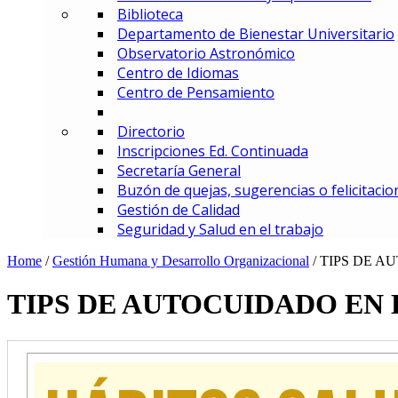
Biblioteca
MBA – Maestría en Administrac
Departamento de Bienestar Universitario
MAF – Maestría en Administraci
Observatorio Astronómico
MAGD – Maestría en Analítica y
Centro de Idiomas
MCI – Maestría en Comercio In
Centro de Pensamiento
MDEMEC – Maestría en Direcci
MDGT – Maestría en Dirección y
Directorio
MGCM – Maestría en Gerencia 
Inscripciones Ed. Continuada
MGCS – Maestría en Gerencia d
Secretaría General
Maestría en Gerencia Estratég
Buzón de quejas, sugerencias o felicitacio
MGIED – Maestría en Gestión de
Gestión de Calidad
MGE – Maestría en Gestión Ene
Seguridad y Salud en el trabajo
ESPECIALIZACIONES
Especialización en Comercio In
Home
/
Gestión Humana y Desarrollo Organizacional
/
TIPS DE A
Especialización en Gerencia de
Especialización en Gerencia d
TIPS DE AUTOCUIDADO EN 
Especialización en Gerencia Es
Especialización en Gerencia Fin
Especialización en Gerencia Log
Especialización en Gestión de R