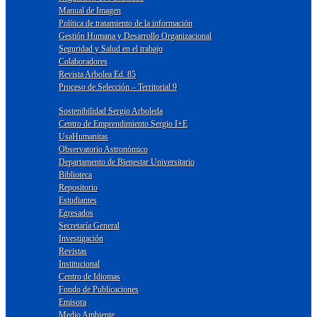
Manual de Imagen
Política de tratamiento de la información
Gestión Humana y Desarrollo Organizacional
Seguridad y Salud en el trabajo
Colaboradores
Revista Arbolea Ed. 85
Proceso de Selección – Territorial 9
Sostenibilidad Sergio Arboleda
Centro de Emprendimiento Sergio I+E
UsaHumanitas
Observatorio Astronómico
Departamento de Bienestar Universitario
Biblioteca
Repositorio
Estudiantes
Egresados
Secretaría General
Investigación
Revistas
Institucional
Centro de Idiomas
Fondo de Publicaciones
Emisora
Medio Ambiente