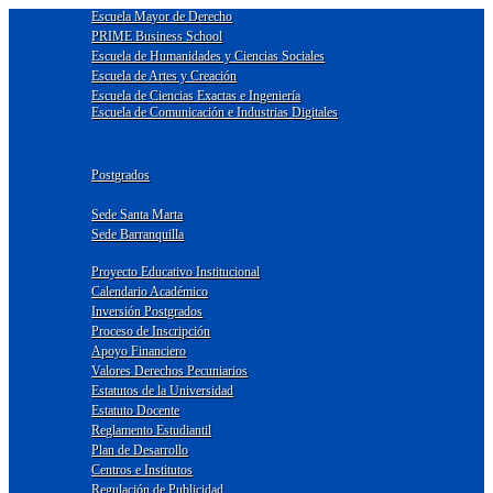
Escuela Mayor de Derecho
PRIME Business School
Escuela de Humanidades y Ciencias Sociales
Escuela de Artes y Creación
Escuela de Ciencias Exactas e Ingeniería
Escuela de Comunicación e Industrias Digitales
Postgrados
Sede Santa Marta
Sede Barranquilla
Proyecto Educativo Institucional
Calendario Académico
Inversión Postgrados
Proceso de Inscripción
Apoyo Financiero
Valores Derechos Pecuniarios
Estatutos de la Universidad
Estatuto Docente
Reglamento Estudiantil
Plan de Desarrollo
Centros e Institutos
Regulación de Publicidad