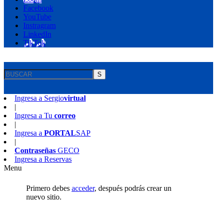
Facebook
YouTube
Instragram
LinkedIn
TikTok
S
Ingresa a
Sergio
virtual
|
Ingresa a
Tu
correo
|
Ingresa a
PORTAL
SAP
|
Contraseñas
GECO
Ingresa a
Reservas
Menu
Primero debes
acceder
, después podrás crear un
nuevo sitio.