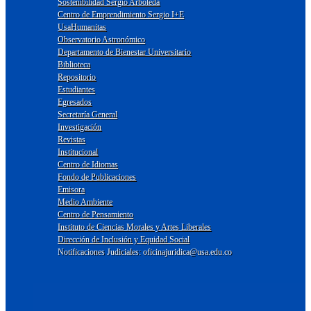
Sostenibilidad Sergio Arboleda
Centro de Emprendimiento Sergio I+E
UsaHumanitas
Observatorio Astronómico
Departamento de Bienestar Universitario
Biblioteca
Repositorio
Estudiantes
Egresados
Secretaría General
Investigación
Revistas
Institucional
Centro de Idiomas
Fondo de Publicaciones
Emisora
Medio Ambiente
Centro de Pensamiento
Instituto de Ciencias Morales y Artes Liberales
Dirección de Inclusión y Equidad Social
Notificaciones Judiciales: oficinajuridica@usa.edu.co