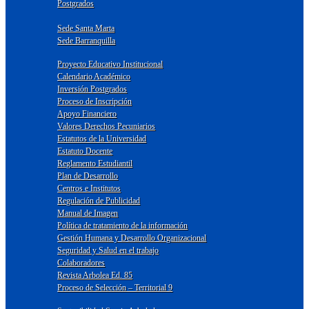
Postgrados
Sede Santa Marta
Sede Barranquilla
Proyecto Educativo Institucional
Calendario Académico
Inversión Postgrados
Proceso de Inscripción
Apoyo Financiero
Valores Derechos Pecuniarios
Estatutos de la Universidad
Estatuto Docente
Reglamento Estudiantil
Plan de Desarrollo
Centros e Institutos
Regulación de Publicidad
Manual de Imagen
Política de tratamiento de la información
Gestión Humana y Desarrollo Organizacional
Seguridad y Salud en el trabajo
Colaboradores
Revista Arbolea Ed. 85
Proceso de Selección – Territorial 9