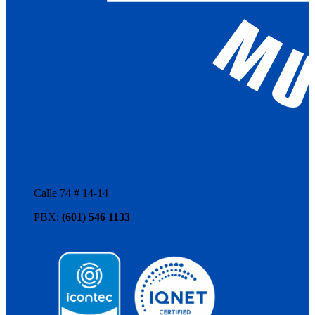
Calle 74 # 14-14
PBX:
(601) 546 1133