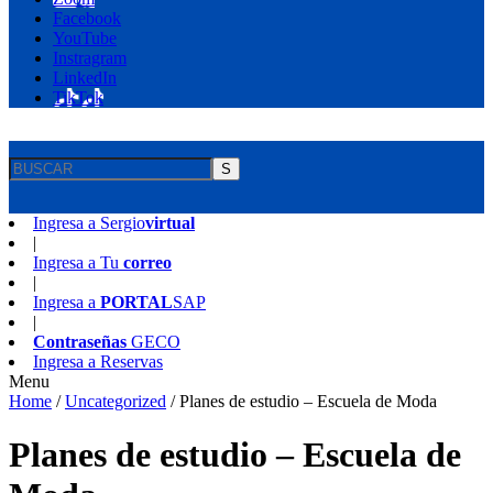
Facebook
YouTube
Instragram
LinkedIn
TikTok
S
Ingresa a
Sergio
virtual
|
Ingresa a
Tu
correo
|
Ingresa a
PORTAL
SAP
|
Contraseñas
GECO
Ingresa a
Reservas
Menu
Home
/
Uncategorized
/
Planes de estudio – Escuela de Moda
Planes de estudio – Escuela de