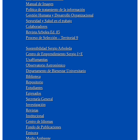
Manual de Imagen
Política de tratamiento de la información
Gestión Humana y Desarrollo Organizacional
Seguridad y Salud en el trabajo
Colaboradores
Revista Arbolea Ed. 85
Proceso de Selección – Territorial 9
Sostenibilidad Sergio Arboleda
Centro de Emprendimiento Sergio I+E
UsaHumanitas
Observatorio Astronómico
Departamento de Bienestar Universitario
Biblioteca
Repositorio
Estudiantes
Egresados
Secretaría General
Investigación
Revistas
Institucional
Centro de Idiomas
Fondo de Publicaciones
Emisora
Medio Ambiente