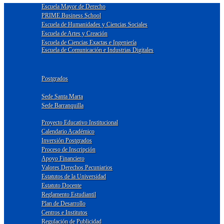
Escuela Mayor de Derecho
PRIME Business School
Escuela de Humanidades y Ciencias Sociales
Escuela de Artes y Creación
Escuela de Ciencias Exactas e Ingeniería
Escuela de Comunicación e Industrias Digitales
Postgrados
Sede Santa Marta
Sede Barranquilla
Proyecto Educativo Institucional
Calendario Académico
Inversión Postgrados
Proceso de Inscripción
Apoyo Financiero
Valores Derechos Pecuniarios
Estatutos de la Universidad
Estatuto Docente
Reglamento Estudiantil
Plan de Desarrollo
Centros e Institutos
Regulación de Publicidad