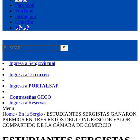
Facebook
YouTube
Instragram
LinkedIn
TikTok
S
Ingresa a
Sergio
virtual
|
Ingresa a
Tu
correo
|
Ingresa a
PORTAL
SAP
|
Contraseñas
GECO
Ingresa a
Reservas
Menu
Home
/
En la Sergio
/
ESTUDIANTES SERGISTAS GANARON
PREMIOS EN TRES RETOS DEL CONGRESO DE VALOR
COMPARTIDO DE LA CÁMARA DE COMERCIO