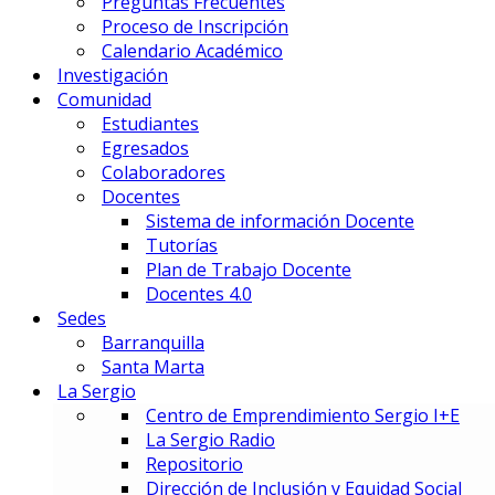
Preguntas Frecuentes
Gestión Deportiva
Proceso de Inscripción
Innovación y Economía de Dato
Calendario Académico
Marketing Integral y Negocios
Investigación
Negocios Estratégicos de Mod
Comunidad
Negocios, Emprendimiento e I
Estudiantes
Tecnología en Dirección Técnic
Egresados
Colaboradores
PREUNIVERSITARIOS
Docentes
Preuniversitario
Sistema de información Docente
Preparatorio en Música
Tutorías
Preparatorio en Teatro Musica
Plan de Trabajo Docente
Docentes 4.0
Sedes
Postgrados
Barranquilla
Santa Marta
La Sergio
PRIME BUSINESS SCHOOL
Centro de Emprendimiento Sergio I+E
DOCTORADO:
La Sergio Radio
DIN – Doctorado en Innovación
Repositorio
MAESTRÍAS:
Dirección de Inclusión y Equidad Social
EMBA – Executive MBA