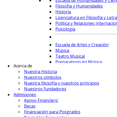
Escuela de Humanidades y Cienc
Filosofía y Humanidades
Historia
Licenciatura en Filosofía y Letr
Política y Relaciones Internacio
Psicología
Escuela de Artes y Creación
Música
Teatro Musical
Preparatorio en Música
Acerca de
Preparatorio en Teatro Musica
Nuestra Historia
Nuestros símbolos
Nuestra filosofía y nuestros principios
Prime Business School
Nuestros fundadores
Administración de Empresas y 
Admisiones
Comercio Internacional y Logís
Apoyo Financiero
Contaduría
Becas
Economía
Financiación para Posgrados
Finanzas, Fintech y Comercio Ex