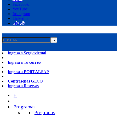
Facebook
YouTube
Instragram
LinkedIn
TikTok
S
Ingresa a
Sergio
virtual
|
Ingresa a
Tu
correo
|
Ingresa a
PORTAL
SAP
|
Contraseñas
GECO
Ingresa a
Reservas
H
Programas
Pregrados