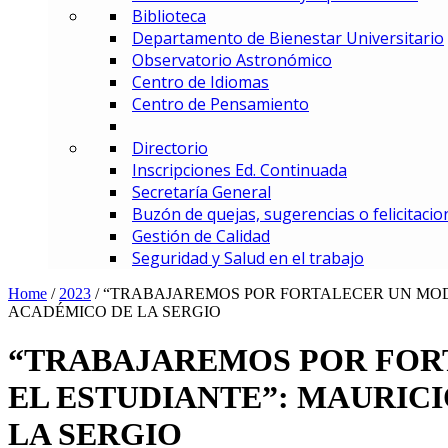
Biblioteca
MBA – Maestría en Administrac
Departamento de Bienestar Universitario
MAF – Maestría en Administraci
Observatorio Astronómico
MAGD – Maestría en Analítica y
Centro de Idiomas
MCI – Maestría en Comercio In
Centro de Pensamiento
MDEMEC – Maestría en Direcci
MDGT – Maestría en Dirección y
Directorio
MGCM – Maestría en Gerencia 
Inscripciones Ed. Continuada
MGCS – Maestría en Gerencia d
Secretaría General
Maestría en Gerencia Estratég
Buzón de quejas, sugerencias o felicitacio
MGIED – Maestría en Gestión de
Gestión de Calidad
MGE – Maestría en Gestión Ene
Seguridad y Salud en el trabajo
ESPECIALIZACIONES
Especialización en Comercio In
Home
/
2023
/
“TRABAJAREMOS POR FORTALECER UN MOD
Especialización en Gerencia de
ACADÉMICO DE LA SERGIO
Especialización en Gerencia d
Especialización en Gerencia Es
“TRABAJAREMOS POR FOR
Especialización en Gerencia Fin
EL ESTUDIANTE”: MAURIC
Especialización en Gerencia Log
Especialización en Gestión de R
LA SERGIO