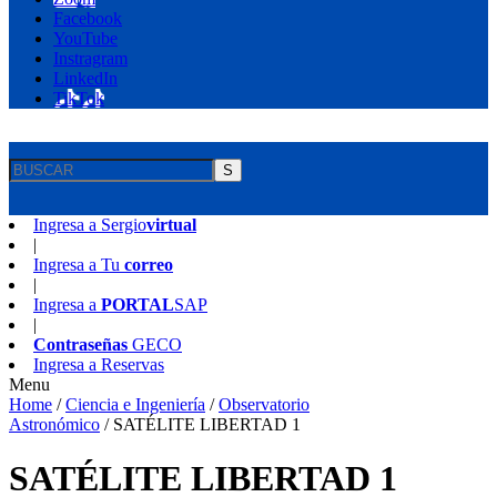
Facebook
YouTube
Instragram
LinkedIn
TikTok
S
Ingresa a
Sergio
virtual
|
Ingresa a
Tu
correo
|
Ingresa a
PORTAL
SAP
|
Contraseñas
GECO
Ingresa a
Reservas
Menu
Home
/
Ciencia e Ingeniería
/
Observatorio
Astronómico
/
SATÉLITE LIBERTAD 1
SATÉLITE LIBERTAD 1