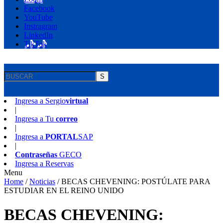
Facebook
YouTube
Instragram
LinkedIn
TikTok
S
Ingresa a
Sergio
virtual
|
Ingresa a
Tu
correo
|
Ingresa a
PORTAL
SAP
|
Contraseñas
GECO
Ingresa a
Reservas
Menu
Home
/
Noticias
/
BECAS CHEVENING: POSTÚLATE PARA
ESTUDIAR EN EL REINO UNIDO
BECAS CHEVENING: