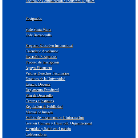
Escuela de Comunicación e Industrias Digitales
Postgrados
Sede Santa Marta
Sede Barranquilla
Proyecto Educativo Institucional
Calendario Académico
Inversión Postgrados
Proceso de Inscripción
Apoyo Financiero
Valores Derechos Pecuniarios
Estatutos de la Universidad
Estatuto Docente
Reglamento Estudiantil
Plan de Desarrollo
Centros e Institutos
Regulación de Publicidad
Manual de Imagen
Política de tratamiento de la información
Gestión Humana y Desarrollo Organizacional
Seguridad y Salud en el trabajo
Colaboradores