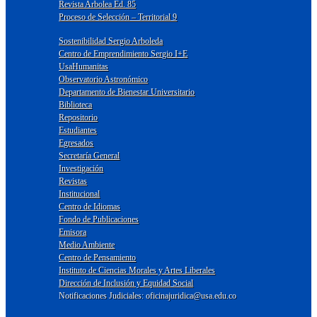
Revista Arbolea Ed. 85
Proceso de Selección – Territorial 9
Sostenibilidad Sergio Arboleda
Centro de Emprendimiento Sergio I+E
UsaHumanitas
Observatorio Astronómico
Departamento de Bienestar Universitario
Biblioteca
Repositorio
Estudiantes
Egresados
Secretaría General
Investigación
Revistas
Institucional
Centro de Idiomas
Fondo de Publicaciones
Emisora
Medio Ambiente
Centro de Pensamiento
Instituto de Ciencias Morales y Artes Liberales
Dirección de Inclusión y Equidad Social
Notificaciones Judiciales: oficinajuridica@usa.edu.co