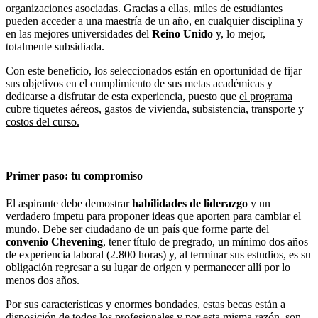
organizaciones asociadas. Gracias a ellas, miles de estudiantes
pueden acceder a una maestría de un año, en cualquier disciplina y
en las mejores universidades del
Reino Unido
y, lo mejor,
totalmente subsidiada.
Con este beneficio, los seleccionados están en oportunidad de fijar
sus objetivos en el cumplimiento de sus metas académicas y
dedicarse a disfrutar de esta experiencia, puesto que
el programa
cubre tiquetes aéreos, gastos de vivienda, subsistencia, transporte y
costos del curso.
Primer paso: tu compromiso
El aspirante debe demostrar
habilidades de liderazgo
y un
verdadero ímpetu para proponer ideas que aporten para cambiar el
mundo. Debe ser ciudadano de un país que forme parte del
convenio Chevening
, tener título de pregrado, un mínimo dos años
de experiencia laboral (2.800 horas) y, al terminar sus estudios, es su
obligación regresar a su lugar de origen y permanecer allí por lo
menos dos años.
Por sus características y enormes bondades, estas becas están a
disposición de todos los profesionales y por esta misma razón, son