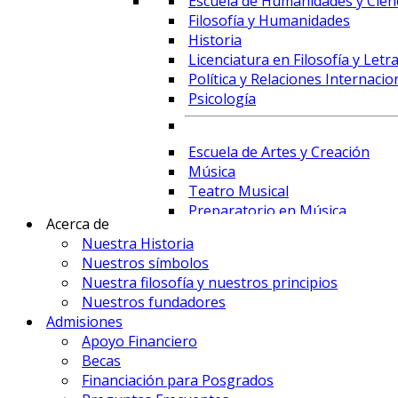
Escuela de Humanidades y Cienc
Filosofía y Humanidades
Historia
Licenciatura en Filosofía y Letr
Política y Relaciones Internacio
Psicología
Escuela de Artes y Creación
Música
Teatro Musical
Preparatorio en Música
Acerca de
Preparatorio en Teatro Musica
Nuestra Historia
Nuestros símbolos
Nuestra filosofía y nuestros principios
Prime Business School
Nuestros fundadores
Administración de Empresas y 
Admisiones
Comercio Internacional y Logís
Apoyo Financiero
Contaduría
Becas
Economía
Financiación para Posgrados
Finanzas, Fintech y Comercio Ex