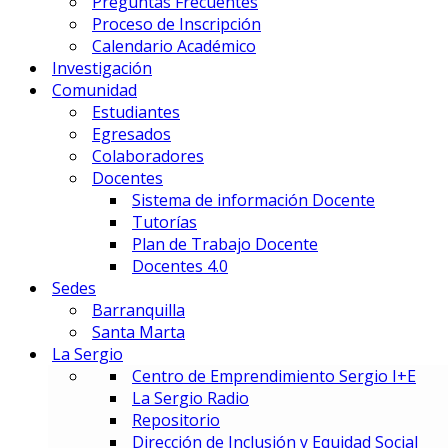
Preguntas Frecuentes
Gestión Deportiva
Proceso de Inscripción
Innovación y Economía de Dato
Calendario Académico
Marketing Integral y Negocios
Investigación
Negocios Estratégicos de Mod
Comunidad
Negocios, Emprendimiento e I
Estudiantes
Tecnología en Dirección Técnic
Egresados
Colaboradores
PREUNIVERSITARIOS
Docentes
Preuniversitario
Sistema de información Docente
Preparatorio en Música
Tutorías
Preparatorio en Teatro Musica
Plan de Trabajo Docente
Docentes 4.0
Sedes
Postgrados
Barranquilla
Santa Marta
La Sergio
PRIME BUSINESS SCHOOL
Centro de Emprendimiento Sergio I+E
DOCTORADO:
La Sergio Radio
DIN – Doctorado en Innovación
Repositorio
MAESTRÍAS:
Dirección de Inclusión y Equidad Social
EMBA – Executive MBA