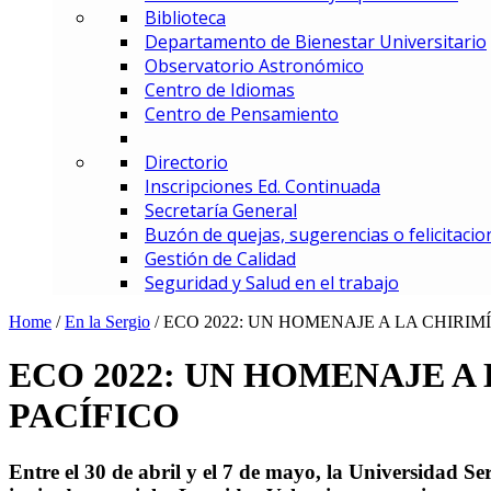
Biblioteca
MBA – Maestría en Administrac
Departamento de Bienestar Universitario
MAF – Maestría en Administraci
Observatorio Astronómico
MAGD – Maestría en Analítica y
Centro de Idiomas
MCI – Maestría en Comercio In
Centro de Pensamiento
MDEMEC – Maestría en Direcci
MDGT – Maestría en Dirección y
Directorio
MGCM – Maestría en Gerencia 
Inscripciones Ed. Continuada
MGCS – Maestría en Gerencia d
Secretaría General
Maestría en Gerencia Estratég
Buzón de quejas, sugerencias o felicitacio
MGIED – Maestría en Gestión de
Gestión de Calidad
MGE – Maestría en Gestión Ene
Seguridad y Salud en el trabajo
ESPECIALIZACIONES
Especialización en Comercio In
Home
/
En la Sergio
/
ECO 2022: UN HOMENAJE A LA CHIRIM
Especialización en Gerencia de
Especialización en Gerencia d
ECO 2022: UN HOMENAJE A
Especialización en Gerencia Es
PACÍFICO
Especialización en Gerencia Fin
Especialización en Gerencia Log
Especialización en Gestión de R
Entre el 30 de abril y el 7 de mayo, la Universidad 