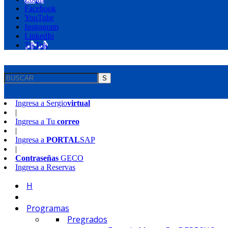
Facebook
YouTube
Instragram
LinkedIn
TikTok
S
Ingresa a
Sergio
virtual
|
Ingresa a
Tu
correo
|
Ingresa a
PORTAL
SAP
|
Contraseñas
GECO
Ingresa a
Reservas
H
Programas
Pregrados