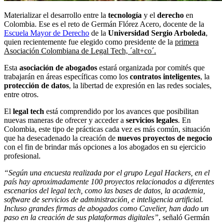
Materializar el desarrollo entre la
tecnología
y el
derecho
en
Colombia. Ese es el reto de Germán Flórez Acero, docente de la
Escuela Mayor de Derecho
de la
Universidad Sergio Arboleda
,
quien recientemente fue elegido como presidente de la
primera
Asociación Colombiana de Legal Tech, ´alt+co´.
Esta
asociación de abogados
estará organizada por comités que
trabajarán en áreas específicas como los
contratos inteligentes
, la
protección de datos
, la libertad de expresión en las redes sociales,
entre otros.
El
legal tech
está comprendido por los avances que posibilitan
nuevas maneras de ofrecer y acceder a
servicios legales
. En
Colombia, este tipo de prácticas cada vez es más común, situación
que ha desecadenado la creación de
nuevos proyectos de negocio
con el fin de brindar más opciones a los abogados en su ejercicio
profesional.
“Según una encuesta realizada por el grupo Legal Hackers, en el
país hay aproximadamente 100 proyectos relacionados a diferentes
escenarios del legal tech, como las bases de datos, la academia,
software de servicios de administración, e inteligencia artificial.
Incluso grandes firmas de abogados como Cavelier, han dado un
paso en la creación de sus plataformas digitales”
, señaló Germán