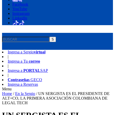
Facebook
YouTube
Instragram
LinkedIn
TikTok
S
Ingresa a
Sergio
virtual
|
Ingresa a
Tu
correo
|
Ingresa a
PORTAL
SAP
|
Contraseñas
GECO
Ingresa a
Reservas
Menu
Home
/
En la Sergio
/
UN SERGISTA ES EL PRESIDENTE DE
ALT+CO, LA PRIMERA ASOCIACIÓN COLOMBIANA DE
LEGAL TECH