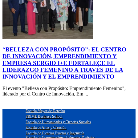
“BELLEZA CON PROPÓSITO”: EL CENTRO
DE INNOVACIÓN, EMPRENDIMIENTO Y
EMPRESA SERGIO I+E FORTALECE EL
LIDERAZGO FEMENINO A TRAVÉS DE LA
INNOVACIÓN Y EL EMPRENDIMIENTO
El evento "Belleza con Propósito: Emprendimiento Femenino",
liderado por el Centro de Innovación, Em ...
Escuela Mayor de Derecho
PRIME Business School
Escuela de Humanidades y Ciencias Sociales
Escuela de Artes y Creación
Escuela de Ciencias Exactas e Ingeniería
Escuela de Comunicación e Industrias Digitales