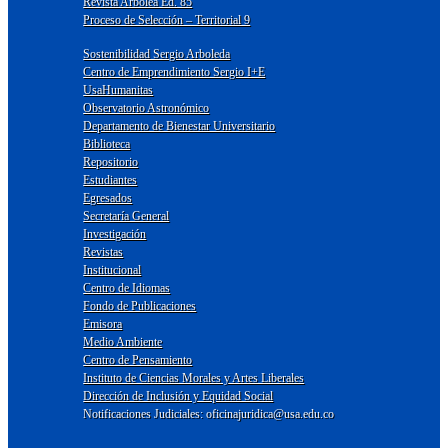
Revista Arbolea Ed. 85
Proceso de Selección – Territorial 9
Sostenibilidad Sergio Arboleda
Centro de Emprendimiento Sergio I+E
UsaHumanitas
Observatorio Astronómico
Departamento de Bienestar Universitario
Biblioteca
Repositorio
Estudiantes
Egresados
Secretaría General
Investigación
Revistas
Institucional
Centro de Idiomas
Fondo de Publicaciones
Emisora
Medio Ambiente
Centro de Pensamiento
Instituto de Ciencias Morales y Artes Liberales
Dirección de Inclusión y Equidad Social
Notificaciones Judiciales: oficinajuridica@usa.edu.co