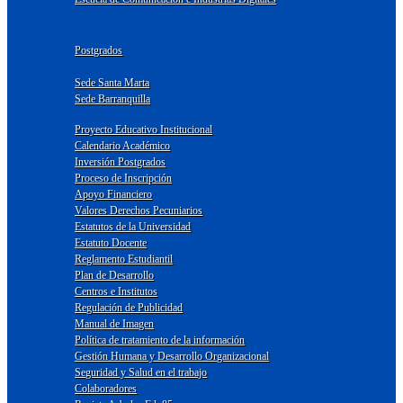
Postgrados
Sede Santa Marta
Sede Barranquilla
Proyecto Educativo Institucional
Calendario Académico
Inversión Postgrados
Proceso de Inscripción
Apoyo Financiero
Valores Derechos Pecuniarios
Estatutos de la Universidad
Estatuto Docente
Reglamento Estudiantil
Plan de Desarrollo
Centros e Institutos
Regulación de Publicidad
Manual de Imagen
Política de tratamiento de la información
Gestión Humana y Desarrollo Organizacional
Seguridad y Salud en el trabajo
Colaboradores