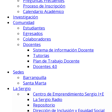
Preguntas Frecuentes
Gestión Deportiva
Proceso de Inscripción
Innovación y Economía de Dato
Calendario Académico
Marketing Integral y Negocios
Investigación
Negocios Estratégicos de Mod
Comunidad
Negocios, Emprendimiento e I
Estudiantes
Tecnología en Dirección Técnic
Egresados
Colaboradores
PREUNIVERSITARIOS
Docentes
Preuniversitario
Sistema de información Docente
Preparatorio en Música
Tutorías
Preparatorio en Teatro Musica
Plan de Trabajo Docente
Docentes 4.0
Sedes
Postgrados
Barranquilla
Santa Marta
La Sergio
PRIME BUSINESS SCHOOL
Centro de Emprendimiento Sergio I+E
DOCTORADO:
La Sergio Radio
DIN – Doctorado en Innovación
Repositorio
MAESTRÍAS:
Dirección de Inclusión y Equidad Social
EMBA – Executive MBA