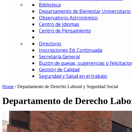
Biblioteca
MBA – Maestría en Administrac
Departamento de Bienestar Universitario
MAF – Maestría en Administraci
Observatorio Astronómico
MAGD – Maestría en Analítica y
Centro de Idiomas
MCI – Maestría en Comercio In
Centro de Pensamiento
MDEMEC – Maestría en Direcci
MDGT – Maestría en Dirección y
Directorio
MGCM – Maestría en Gerencia 
Inscripciones Ed. Continuada
MGCS – Maestría en Gerencia d
Secretaría General
Maestría en Gerencia Estratég
Buzón de quejas, sugerencias o felicitacio
MGIED – Maestría en Gestión de
Gestión de Calidad
MGE – Maestría en Gestión Ene
Seguridad y Salud en el trabajo
ESPECIALIZACIONES
Especialización en Comercio In
Home
/
Departamento de Derecho Laboral y Seguridad Social
Especialización en Gerencia de
Especialización en Gerencia d
Departamento de Derecho Labor
Especialización en Gerencia Es
Especialización en Gerencia Fin
Especialización en Gerencia Log
Especialización en Gestión de R