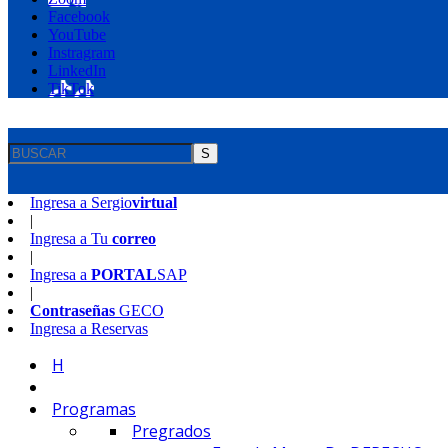
Facebook
YouTube
Instragram
LinkedIn
TikTok
S
Ingresa a
Sergio
virtual
|
Ingresa a
Tu
correo
|
Ingresa a
PORTAL
SAP
|
Contraseñas
GECO
Ingresa a
Reservas
H
Programas
Pregrados