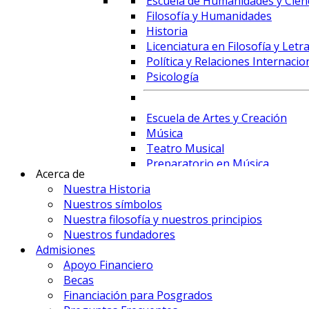
Escuela de Humanidades y Cienc
Filosofía y Humanidades
Historia
Licenciatura en Filosofía y Letr
Política y Relaciones Internacio
Psicología
Escuela de Artes y Creación
Música
Teatro Musical
Preparatorio en Música
Acerca de
Preparatorio en Teatro Musica
Nuestra Historia
Nuestros símbolos
Nuestra filosofía y nuestros principios
Prime Business School
Nuestros fundadores
Administración de Empresas y 
Admisiones
Comercio Internacional y Logís
Apoyo Financiero
Contaduría
Becas
Economía
Financiación para Posgrados
Finanzas, Fintech y Comercio Ex