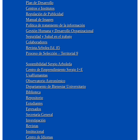
Plan de Desarrollo
Centros e Institutos
Regulación de Publicidad
Manual de Imagen
Política de tratamiento de la información
Gestión Humana y Desarrollo Organizacional
Seguridad y Salud en el trabajo
Colaboradores
Revista Arbolea Ed. 85
Proceso de Selección – Territorial 9
Sostenibilidad Sergio Arboleda
Centro de Emprendimiento Sergio I+E
UsaHumanitas
Observatorio Astronómico
Departamento de Bienestar Universitario
Biblioteca
Repositorio
Estudiantes
Egresados
Secretaría General
Investigación
Revistas
Institucional
Centro de Idiomas