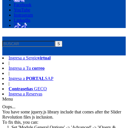
Facebook
YouTube
Instragram
LinkedIn
TikTok
S
Ingresa a
Sergio
virtual
|
Ingresa a
Tu
correo
|
Ingresa a
PORTAL
SAP
|
Contraseñas
GECO
Ingresa a
Reservas
Menu
Oops...
You have some jquery.js library include that comes after the Slider
Revolution files js inclusion.
To fix this, you can:
1. Set 'Module General Options' -> 'Advanced' -> 'jQuery &