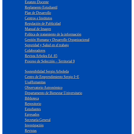
Estatuto Docente
Reglamento Estudiantil
Plan de Desarrollo
Centros e Institutos
Regulación de Publicidad
Manual de Imagen
Política de tratamiento de la información
Gestión Humana y Desarrollo Organizacional
Seguridad y Salud en el trabajo
Colaboradores
Revista Arbolea Ed. 85
Proceso de Selección – Territorial 9
Sostenibilidad Sergio Arboleda
Centro de Emprendimiento Sergio I+E
UsaHumanitas
Observatorio Astronómico
Departamento de Bienestar Universitario
Biblioteca
Repositorio
Estudiantes
Egresados
Secretaría General
Investigación
Revistas