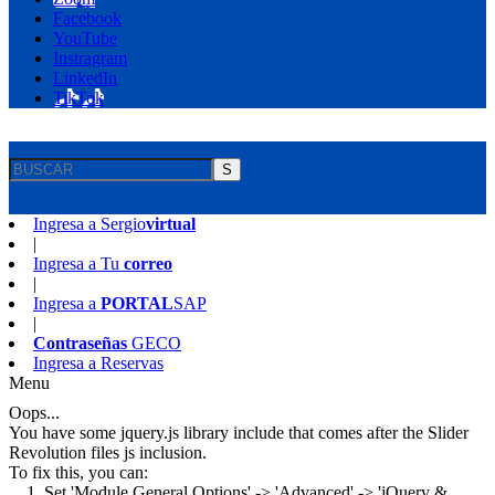
Facebook
YouTube
Instragram
LinkedIn
TikTok
S
Ingresa a
Sergio
virtual
|
Ingresa a
Tu
correo
|
Ingresa a
PORTAL
SAP
|
Contraseñas
GECO
Ingresa a
Reservas
Menu
Oops...
You have some jquery.js library include that comes after the Slider
Revolution files js inclusion.
To fix this, you can:
1. Set 'Module General Options' -> 'Advanced' -> 'jQuery &