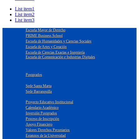
List item1
List item2
List item3
Escuela Mayor de Derecho
PRIME Business School
Escuela de Humanidades y Ciencias Sociales
Escuela de Artes y Creación
Escuela de Ciencias Exactas e Ingeniería
Escuela de Comunicación e Industrias Digitales
Postgrados
Sede Santa Marta
Sede Barranquilla
Proyecto Educativo Institucional
Calendario Académico
Inversión Postgrados
Proceso de Inscripción
Apoyo Financiero
Valores Derechos Pecuniarios
Estatutos de la Universidad