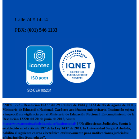
Calle 74 # 14-14
PBX:
(601) 546 1133
SNIES 1728 - Resolución 16377 del 29 octubre de 1984 y 6423 del 05 de agosto de 2011 -
Ministerio de Educación Nacional. Carácter académico: universitario. Institución sujeta
a inspección y vigilancia por el Ministerio de Educación Nacional. En cumplimiento de la
Resolución 12220 del 20 de junio de 2016, visite:
https://www.usergioarboleda.edu.co/institucional/
| “Notificaciones Judiciales. Según lo
establecido en el artículo 197 de la Ley 1437 de 2011, la Universidad Sergio Arboleda,
habilita el siguiente correo electrónico exclusivamente para notificaciones judiciales:
oficinajuridica@usa.edu.co”.