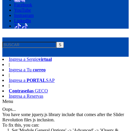
Facebook
YouTube
Instragram
LinkedIn
TikTok
S
Ingresa a
Sergio
virtual
|
Ingresa a
Tu
correo
|
Ingresa a
PORTAL
SAP
|
Contraseñas
GECO
Ingresa a
Reservas
Menu
Oops...
You have some jquery.js library include that comes after the Slider
Revolution files js inclusion.
To fix this, you can:
1. Set 'Module General Options' -> 'Advanced' -> 'jQuery &