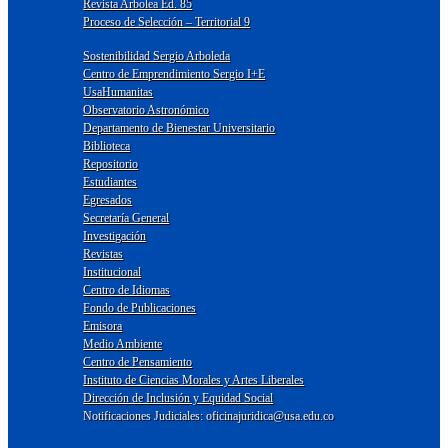
Revista Arbolea Ed. 85
Proceso de Selección – Territorial 9
Sostenibilidad Sergio Arboleda
Centro de Emprendimiento Sergio I+E
UsaHumanitas
Observatorio Astronómico
Departamento de Bienestar Universitario
Biblioteca
Repositorio
Estudiantes
Egresados
Secretaría General
Investigación
Revistas
Institucional
Centro de Idiomas
Fondo de Publicaciones
Emisora
Medio Ambiente
Centro de Pensamiento
Instituto de Ciencias Morales y Artes Liberales
Dirección de Inclusión y Equidad Social
Notificaciones Judiciales: oficinajuridica@usa.edu.co