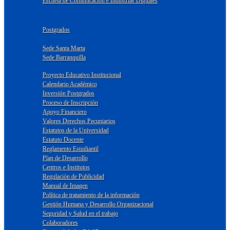
Escuela de Comunicación e Industrias Digitales
Postgrados
Sede Santa Marta
Sede Barranquilla
Proyecto Educativo Institucional
Calendario Académico
Inversión Postgrados
Proceso de Inscripción
Apoyo Financiero
Valores Derechos Pecuniarios
Estatutos de la Universidad
Estatuto Docente
Reglamento Estudiantil
Plan de Desarrollo
Centros e Institutos
Regulación de Publicidad
Manual de Imagen
Política de tratamiento de la información
Gestión Humana y Desarrollo Organizacional
Seguridad y Salud en el trabajo
Colaboradores