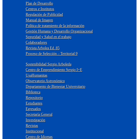
Plan de Desarrollo
Centros e Institutos
Regulación de Publicidad
Manual de Imagen
Política de tratamiento de la información
Gestión Humana y Desarrollo Organizacional
Seguridad y Salud en el trabajo
Colaboradores
Revista Arbolea Ed. 85
Proceso de Selección – Territorial 9
Sostenibilidad Sergio Arboleda
Centro de Emprendimiento Sergio I+E
UsaHumanitas
Observatorio Astronómico
Departamento de Bienestar Universitario
Biblioteca
Repositorio
Estudiantes
Egresados
Secretaría General
Investigación
Revistas
Institucional
Centro de Idiomas