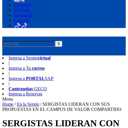
Facebook
YouTube
Instragram
LinkedIn
TikTok
S
Ingresa a
Sergio
virtual
|
Ingresa a
Tu
correo
|
Ingresa a
PORTAL
SAP
|
Contraseñas
GECO
Ingresa a
Reservas
Menu
Home
/
En la Sergio
/
SERGISTAS LIDERAN CON SUS
PROPUESTAS EN EL CAMPUS DE VALOR COMPARTIDO
SERGISTAS LIDERAN CON