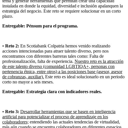
tema y generar herramientas que permitan crear una capacidad
instalada en donde la equidad, diversidad e inclusión apalanquen la
estrategia del negocio. Este reto se requiere solucionar en un corto
plazo.
Entregable: Pénsum para el programa.
•
Reto 2:
En Scotiabank Colpatria hemos venido realizando
acciones intencionadas para atraer talento diverso, pero nos
encontramos con diferentes barreras tales como: Falta de
profesionalización, falta de experiencia.
Nuestro reto es la atracción
de este talento diverso (comunidad LGBTIQA+, personas con
pertenencia étnica, entre otros) a las posiciones base (asesor, asesor
de cobranzas, auxiliar).
Este reto es ideal solucionarlo en un periodo
corto no mayor a seis meses.
Entregable: Estrategia clara con indicadores reales.
•
Reto 3:
Desarrollar herramientas que se basen en inteligencia
artificial para potencializar el proceso de aprendizaje en los
colaboradores;
entendiendo las actuales tendencias de virtualidad,
más aún cuando se encuentra colaboradores en diferentes espacios