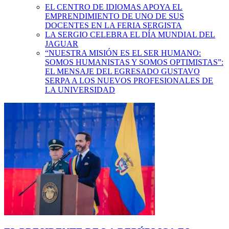
EL CENTRO DE IDIOMAS APOYA EL
EMPRENDIMIENTO DE UNO DE SUS
DOCENTES EN LA FERIA SERGISTA
LA SERGIO CELEBRA EL DÍA MUNDIAL DEL
JAGUAR
“NUESTRA MISIÓN ES EL SER HUMANO:
SOMOS HUMANISTAS Y SOMOS OPTIMISTAS”:
EL MENSAJE DEL EGRESADO GUSTAVO
SERPA A LOS NUEVOS PROFESIONALES DE
LA UNIVERSIDAD