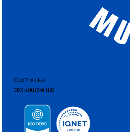
Calle 74 # 14-14
PBX:
(601) 546 1133