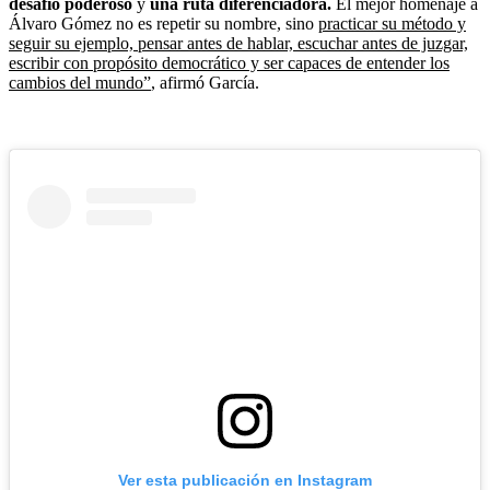
desafío poderoso
y
una ruta diferenciadora.
El mejor homenaje a
Álvaro Gómez no es repetir su nombre, sino
practicar su método y
seguir su ejemplo, pensar antes de hablar, escuchar antes de juzgar,
escribir con propósito democrático y ser capaces de entender los
cambios del mundo”
, afirmó García.
Ver esta publicación en Instagram