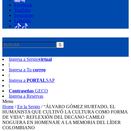
Facebook
YouTube
Instragram
LinkedIn
TikTok
S
Ingresa a
Sergio
virtual
|
Ingresa a
Tu
correo
|
Ingresa a
PORTAL
SAP
|
Contraseñas
GECO
Ingresa a
Reservas
Menu
Home
/
En la Sergio
/
“ÁLVARO GÓMEZ HURTADO, EL
HUMANISTA QUE CULTIVÓ LA CULTURA COMO FORMA
DE VIDA”: REFLEXIÓN DEL DECANO CAMILO
NOGUERA EN HOMENAJE A LA MEMORIA DEL LÍDER
COLOMBIANO