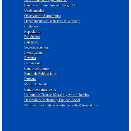
Centro de Emprendimiento Sergio I+E
UsaHumanitas
Observatorio Astronómico
Departamento de Bienestar Universitario
Biblioteca
Repositorio
Estudiantes
Egresados
Secretaría General
Investigación
Revistas
Institucional
Centro de Idiomas
Fondo de Publicaciones
Emisora
Medio Ambiente
Centro de Pensamiento
Instituto de Ciencias Morales y Artes Liberales
Dirección de Inclusión y Equidad Social
Notificaciones Judiciales: oficinajuridica@usa.edu.co