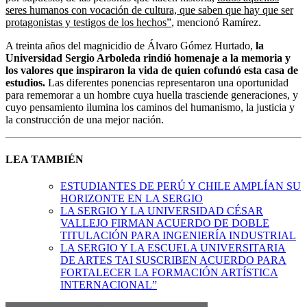
seres humanos con vocación de cultura, que saben que hay que ser
protagonistas y testigos de los hechos”
, mencionó Ramírez.
A treinta años del magnicidio de Álvaro Gómez Hurtado,
la
Universidad Sergio Arboleda rindió homenaje a la memoria y
los valores que inspiraron la vida de quien cofundó esta casa de
estudios.
Las diferentes ponencias representaron una oportunidad
para rememorar a un hombre cuya huella trasciende generaciones, y
cuyo pensamiento ilumina los caminos del humanismo, la justicia y
la construcción de una mejor nación.
LEA TAMBIÉN
ESTUDIANTES DE PERÚ Y CHILE AMPLÍAN SU
HORIZONTE EN LA SERGIO
LA SERGIO Y LA UNIVERSIDAD CÉSAR
VALLEJO FIRMAN ACUERDO DE DOBLE
TITULACIÓN PARA INGENIERÍA INDUSTRIAL
LA SERGIO Y LA ESCUELA UNIVERSITARIA
DE ARTES TAI SUSCRIBEN ACUERDO PARA
FORTALECER LA FORMACIÓN ARTÍSTICA
INTERNACIONAL”