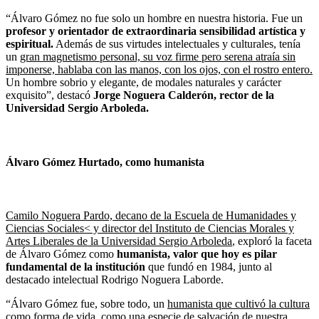
“Álvaro Gómez no fue solo un hombre en nuestra historia. Fue un
profesor y orientador de extraordinaria sensibilidad artística y
espiritual.
Además de sus virtudes intelectuales y culturales, tenía
un
gran magnetismo personal, su voz firme pero serena atraía sin
imponerse, hablaba con las manos, con los ojos, con el rostro entero.
Un hombre sobrio y elegante, de modales naturales y carácter
exquisito”, destacó
Jorge Noguera Calderón, rector de la
Universidad Sergio Arboleda.
Álvaro Gómez Hurtado, como humanista
Camilo Noguera Pardo, decano de la Escuela de Humanidades y
Ciencias Sociales< y director del Instituto de Ciencias Morales y
Artes Liberales de la Universidad Sergio Arboleda
, exploró la faceta
de Álvaro Gómez como
humanista, valor que hoy es pilar
fundamental de la institución
que fundó en 1984, junto al
destacado intelectual Rodrigo Noguera Laborde.
“Álvaro Gómez fue, sobre todo, un
humanista que cultivó la cultura
como forma de vida, como una especie de salvación de nuestra