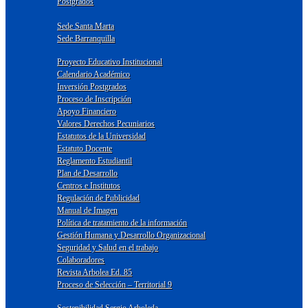
Postgrados
Sede Santa Marta
Sede Barranquilla
Proyecto Educativo Institucional
Calendario Académico
Inversión Postgrados
Proceso de Inscripción
Apoyo Financiero
Valores Derechos Pecuniarios
Estatutos de la Universidad
Estatuto Docente
Reglamento Estudiantil
Plan de Desarrollo
Centros e Institutos
Regulación de Publicidad
Manual de Imagen
Política de tratamiento de la información
Gestión Humana y Desarrollo Organizacional
Seguridad y Salud en el trabajo
Colaboradores
Revista Arbolea Ed. 85
Proceso de Selección – Territorial 9
Sostenibilidad Sergio Arboleda